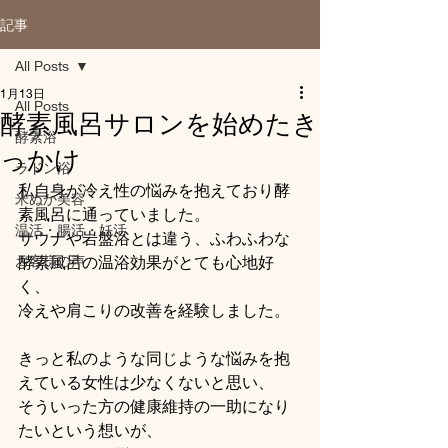
記事
All Posts
1月13日
All Posts
酵素風呂サロンを始めたき
酵素浴
っかけ
ラドン浴
私自身が冷え性の悩みを抱えており酵
米ぬか美容
素風呂に通っていました。
温活・腸活・妊活
サウナや岩盤浴とは違う、ふわふわな
お客様の声
酵素風呂の温浴効果がとても心地好
く、
冷えや肩こりの改善を経験しました。
きっと私のような同じような悩みを抱
えている女性は少なくないと思い、
そういった方の健康維持の一助になり
たいという想いが、