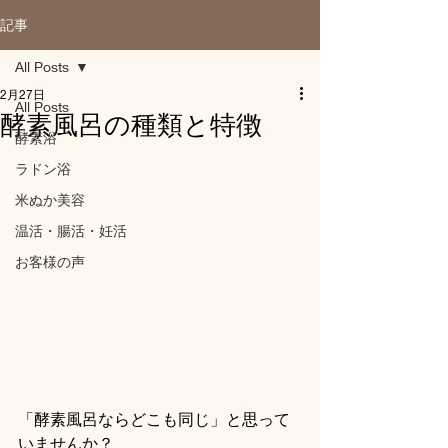
記事
All Posts
2月27日
All Posts
酵素風呂の種類と特徴
酵素浴
ラドン浴
米ぬか美容
温活・腸活・妊活
お客様の声
「酵素風呂ならどこも同じ」と思って
いませんか？ 