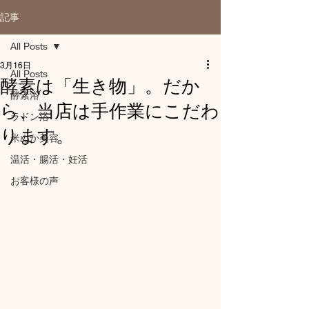
記事
All Posts
3月16日
All Posts
酵素は「生き物」。だか
酵素浴
ら、当店は手作業にこだわ
ラドン浴
ります。
米ぬか美容
温活・腸活・妊活
お客様の声