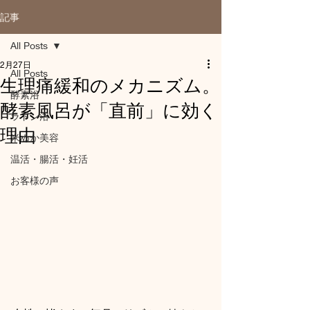
記事
All Posts
2月27日
All Posts
生理痛緩和のメカニズム。
酵素浴
酵素風呂が「直前」に効く
ラドン浴
理由
米ぬか美容
温活・腸活・妊活
お客様の声